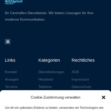
Ihr Centraflex-Dienstleister. Wir bieten Lösungen für Ihre
moderne Kommunikation.
L
i
n
k
e
d
i
n
Links
Kategorien
Rechtliches
Kontakt
Dienstleistungen
AGB
Ansagen
Headsets
Impressum
Termine
Telefone
Datenschutz
Zubehör
Social Media
Partner
Cookie-Zustimmung verwalten
Datenschutz
Cookies
Um dir ein optimales Erlebnis zu bieten, verwenden wir Technologien wie
Nouvelle Com