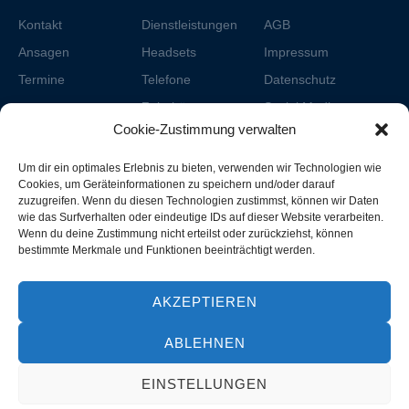
Kontakt
Dienstleistungen
AGB
Ansagen
Headsets
Impressum
Termine
Telefone
Datenschutz
Zubehör
Social Media
Partner
Datenschutz
Cookie-Zustimmung verwalten
Cookies
Um dir ein optimales Erlebnis zu bieten, verwenden wir Technologien wie
Nouvelle Com
Kontakt
Cookies, um Geräteinformationen zu speichern und/oder darauf
Jadenova
zuzugreifen. Wenn du diesen Technologien zustimmst, können wir Daten
wie das Surfverhalten oder eindeutige IDs auf dieser Website verarbeiten.
Wenn du deine Zustimmung nicht erteilst oder zurückziehst, können
bestimmte Merkmale und Funktionen beeinträchtigt werden.
© 2025 Nouvelle Solution GmbH
AKZEPTIEREN
ABLEHNEN
EINSTELLUNGEN