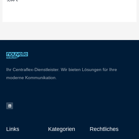
Ihr Centraflex-Dienstleister. Wir bieten Lösungen für Ihre
moderne Kommunikation.
L
i
n
k
e
d
i
n
Links
Kategorien
Rechtliches