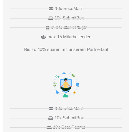
10x SecuMails
10x SubmitBox
inkl Outlook PlugIn
max 15 Mitarbeitenden
Bis zu 40% sparen mit unserem Partnertarif
10x SecuMails
10x SubmitBox
10x SecuRooms