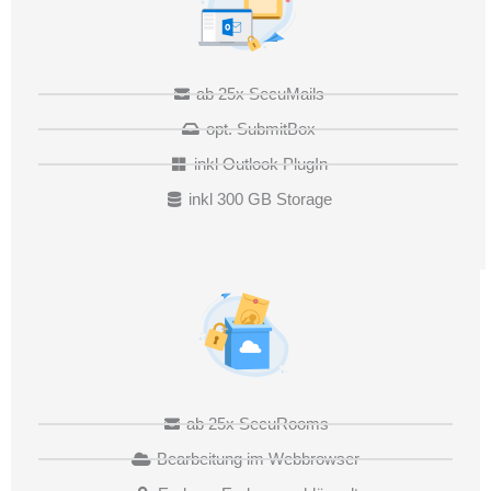
ab 25x SecuMails
opt. SubmitBox
inkl Outlook PlugIn
inkl 300 GB Storage
ab 25x SecuRooms
Bearbeitung im Webbrowser