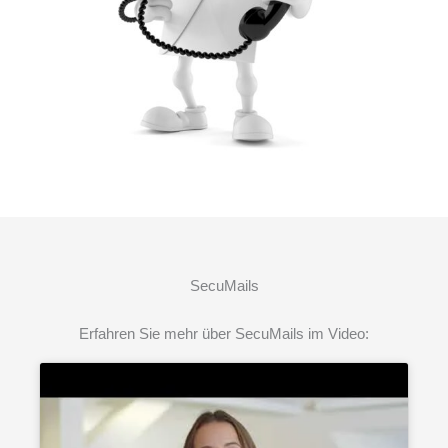
SecuMails
Erfahren Sie mehr über SecuMails im Video: