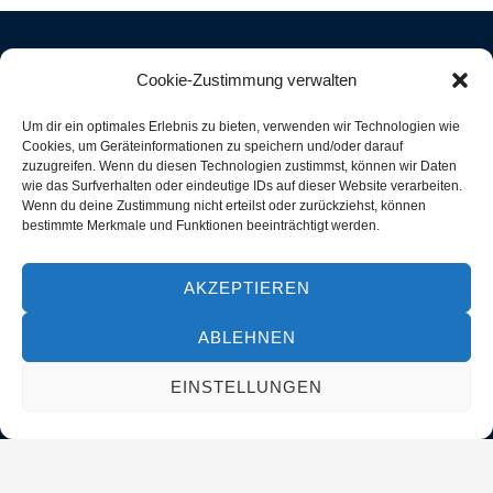
Cookie-Zustimmung verwalten
Ihr Centraflex-Dienstleister. Wir bieten Lösungen für Ihre
Um dir ein optimales Erlebnis zu bieten, verwenden wir Technologien wie
moderne Kommunikation.
Cookies, um Geräteinformationen zu speichern und/oder darauf
zuzugreifen. Wenn du diesen Technologien zustimmst, können wir Daten
wie das Surfverhalten oder eindeutige IDs auf dieser Website verarbeiten.
Wenn du deine Zustimmung nicht erteilst oder zurückziehst, können
L
i
bestimmte Merkmale und Funktionen beeinträchtigt werden.
n
k
e
d
i
AKZEPTIEREN
n
Links
Kategorien
Rechtliches
ABLEHNEN
Kontakt
Dienstleistungen
AGB
EINSTELLUNGEN
Ansagen
Headsets
Impressum
Termine
Telefone
Datenschutz
Zubehör
Social Media
Partner